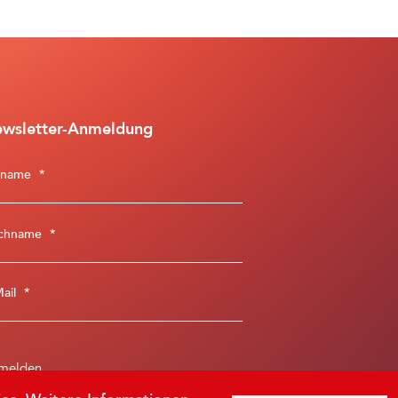
wsletter-Anmeldung
rname
*
chname
*
Mail
*