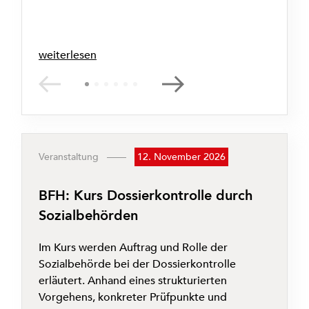
weiterlesen
w
Veranstaltung
12. November 2026
V
BFH: Kurs Dossierkontrolle durch
Sozialbehörden
D
Im Kurs werden Auftrag und Rolle der
e
Sozialbehörde bei der Dossierkontrolle
S
erläutert. Anhand eines strukturierten
S
Vorgehens, konkreter Prüfpunkte und