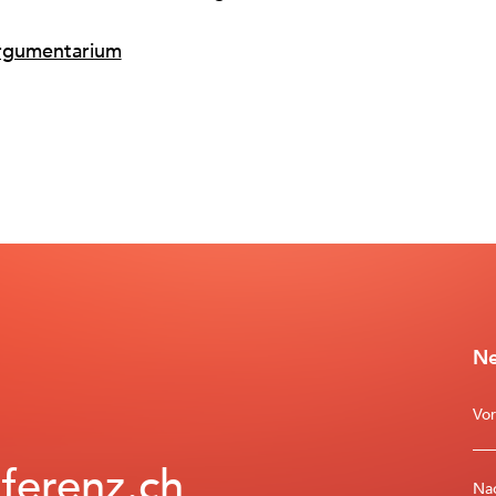
rgumentarium
Ne
Vo
ferenz.ch
Na