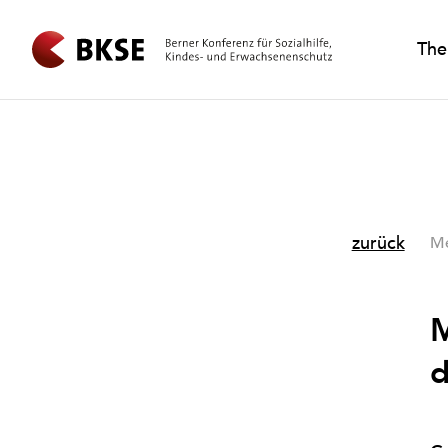
Th
zurück
Me
M
d