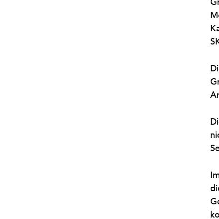
Gr
Mo
Ka
SK
Di
Gr
Ar
Di
ni
Se
Im
di
Ge
ko