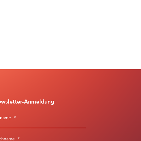
wsletter-Anmeldung
rname
*
chname
*