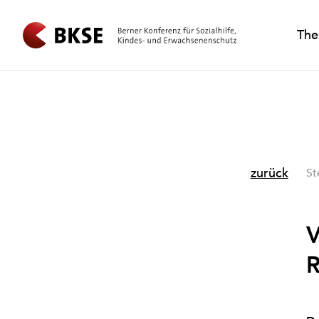
Th
zurück
St
V
R