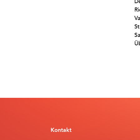
De
Ri
Va
St
Sa
Üb
Kontakt